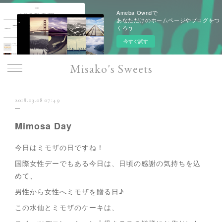
Ameba Owndで
あなただけのホームページやブログをつ
くろう
今すぐ試す
Misako's Sweets
2018.03.08 07:49
Mimosa Day
今日はミモザの日ですね！
国際女性デーでもある今日は、日頃の感謝の気持ちを込
めて、
男性から女性へミモザを贈る日♪
この水仙とミモザのケーキは、