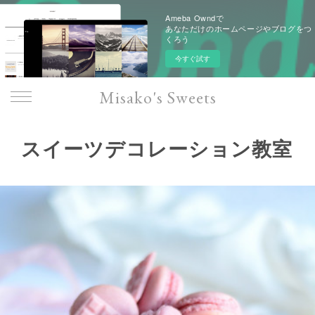
Ameba Owndで
あなただけのホームページやブログをつ
くろう
今すぐ試す
Misako's Sweets
スイーツデコレーション教室