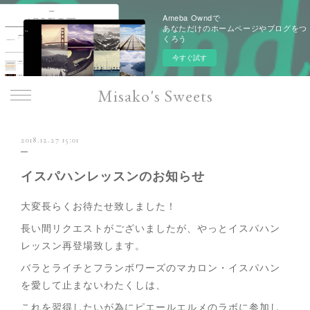
Ameba Owndで
あなただけのホームページやブログをつ
くろう
今すぐ試す
Misako's Sweets
2018.12.27 15:01
イスパハンレッスンのお知らせ
大変長らくお待たせ致しました！
長い間リクエストがございましたが、やっとイスパハン
レッスン再登場致します。
バラとライチとフランボワーズのマカロン・イスパハン
を愛して止まないわたくしは、
これを習得したいが為にピエールエルメのラボに参加し