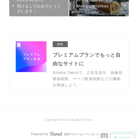
2019.01.04 04:15
2018.12.23 12:25
明けましておめでとうご
Merry Christmas !
ざいます！
PR
プレミアムプランでもっと自
由なサイトに
Ameba Owndで、広告非表示、画像容
量無制限、ページ数無制限などの機能
を開放しよう。
Copyright ©
2026
Misako's Sweets
.
Powered by
無料でホームページをつくろう
AmebaOwnd
フォロー